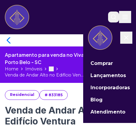
Apartamento para venda no Vivapark Porto Belo de
Porto Belo - SC
Comprar
Home
Imóveis
Toggle menu
More
Venda de Andar Alto no Edifício Ven...
Lançamentos
Incorporadoras
Residencial
#
833185
Blog
Venda de Andar Alto no
Atendimento
Edifício Ventura