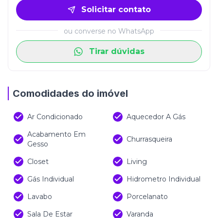
sofisticado, valorizado e preparado para oferecer
Solicitar contato
uma experiência única no litoral catarinense.
ou converse no WhatsApp
Tirar dúvidas
Comodidades do imóvel
Ar Condicionado
Aquecedor A Gás
Acabamento Em
Churrasqueira
Gesso
Closet
Living
Gás Individual
Hidrometro Individual
Lavabo
Porcelanato
Sala De Estar
Varanda