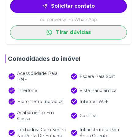
entrega uma experiência urbana completa, unindo
Solicitar contato
mobilidade, conveniência e valorização em um só
lugar.
ou converse no WhatsApp
Tirar dúvidas
Comodidades do imóvel
Acessibilidade Para
Espera Para Split
PNE
Interfone
Vista Panorâmica
Hidrometro Individual
Internet Wi-Fi
Acabamento Em
Cozinha
Gesso
Fechadura Com Senha
Infraestrutura Para
Na Porta De Entrada
Água Quente