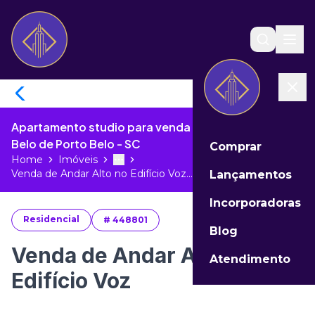
Apartamento studio para venda no Vivapark Porto
Belo de Porto Belo - SC
Comprar
Home
Imóveis
Toggle menu
More
Venda de Andar Alto no Edifício Voz...
Lançamentos
Incorporadoras
Residencial
#
448801
Blog
Venda de Andar Alto no
Atendimento
Edifício Voz