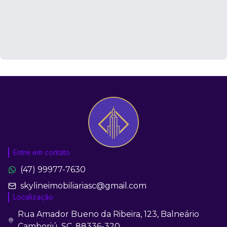
Entre em contato
(47) 99977-7630
skylineimobiliariasc@gmail.com
Localização
Rua Amador Bueno da Ribeira, 123, Balneário
Camboriú, SC, 88336-320