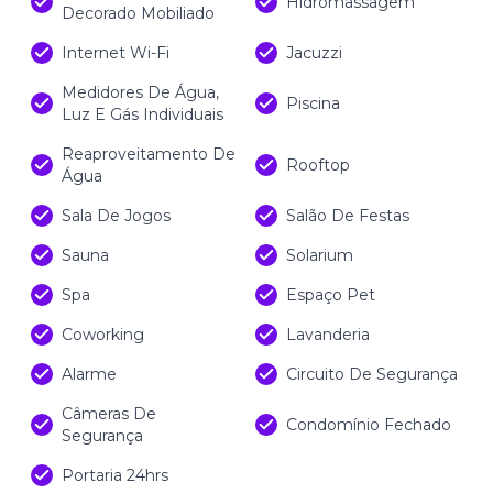
Hidromassagem
Decorado Mobiliado
Internet Wi-Fi
Jacuzzi
Medidores De Água,
Piscina
Luz E Gás Individuais
Reaproveitamento De
Rooftop
Água
Sala De Jogos
Salão De Festas
Sauna
Solarium
Spa
Espaço Pet
Coworking
Lavanderia
Alarme
Circuito De Segurança
Câmeras De
Condomínio Fechado
Segurança
Portaria 24hrs