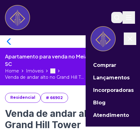
Apartamento para venda no Meia Praia de Itapema -
SC
Comprar
Home
Imóveis
Toggle menu
More
Venda de andar alto no Grand Hill T...
Lançamentos
Incorporadoras
Residencial
#
66902
Blog
Venda de andar alto no
Atendimento
Grand Hill Tower