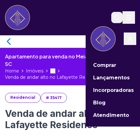
Apartamento para venda no Meia Praia de Itapema -
SC
Comprar
Home
Imóveis
Toggle menu
More
Venda de andar alto no Lafayette Re...
Lançamentos
Incorporadoras
Residencial
#
35417
Blog
Venda de andar alto no
Atendimento
Lafayette Residence