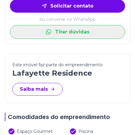
cozinha.
Solicitar contato
Com apenas duas unidades por andar em uma
torre de aproximadamente 43 metros de altura, o
ou converse no WhatsApp
Lafayette garante mais exclusividade, tranquilidade
Tirar dúvidas
e privacidade aos seus moradores. Aqui, cada
detalhe foi pensado para proporcionar uma
experiência de vida superior, em um dos endereços
mais valorizados de Meia Praia, Itapema.
Este imóvel faz parte do empreendimento
Lafayette Residence
Saiba mais
Comodidades do empreendimento
Espaço Gourmet
Piscina