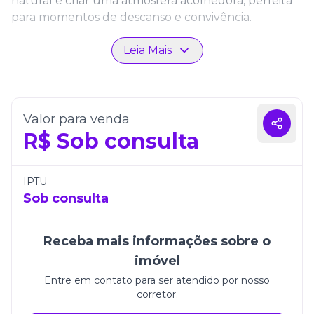
natural e criar uma atmosfera acolhedora, perfeita
para momentos de descanso e convivência.
O apartamento conta ainda com uma vaga de
Leia Mais
garagem e está inserido em um empreendimento
que se destaca pela qualidade construtiva e
localização privilegiada. Viver no Lê Monde
Residence é desfrutar de modernidade, conforto e
Valor para venda
a tranquilidade de Itapema.
R$
Sob consulta
IPTU
Sob consulta
Receba mais informações sobre o
imóvel
Entre em contato para ser atendido por nosso
corretor.