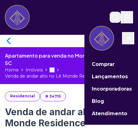
Apartamento para venda no Morretes de Itapema -
SC
Comprar
Home
Imóveis
Toggle menu
More
Venda de andar alto no Lê Monde Res...
Lançamentos
Incorporadoras
Residencial
#
34715
Blog
Venda de andar alto no Lê
Atendimento
Monde Residence