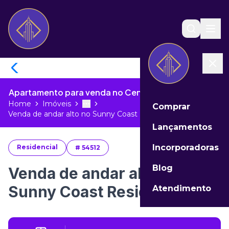
Apartamento para venda no Centro de Itapema - SC
Home
Imóveis
Comprar
Toggle menu
More
Venda de andar alto no Sunny Coast ...
Lançamentos
Incorporadoras
Residencial
#
54512
Blog
Venda de andar alto no
Sunny Coast Residence
Atendimento