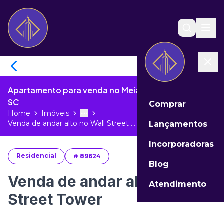
Apartamento para venda no Meia Praia de Itapema -
SC
Comprar
Home
Imóveis
Toggle menu
More
Venda de andar alto no Wall Street ...
Lançamentos
Incorporadoras
Residencial
#
89624
Blog
Venda de andar alto no Wall
Atendimento
Street Tower