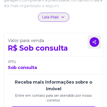
garagem completam a praticidade, tornando o dia a
dia mais organizado e seguro.
Localizado em uma região estratégica de Itapema, o
Leia Mais
empreendimento conta com infraestrutura
moderna e fácil acesso a comércio, serviços e
opções de lazer. É uma oportunidade única para
viver com estilo, conforto e exclusividade no litoral
Valor para venda
catarinense.
R$
Sob consulta
IPTU
Sob consulta
Receba mais informações sobre o
imóvel
Entre em contato para ser atendido por nosso
corretor.