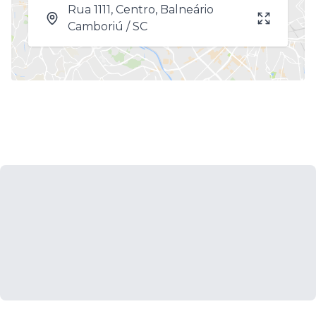
Rua 1111, Centro, Balneário
Camboriú / SC