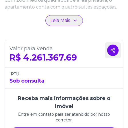
Com 208 metros quadrados de área privativa, o
apartamento conta com quatro suítes espaçosas,
pensadas para oferecer privacidade e comodidade
Leia Mais
em todos os detalhes. Os ambientes são amplos,
integrados e bem iluminados, criando uma
atmosfera acolhedora e funcional, perfeita para o
convívio familiar e para receber com elegância.
Valor para venda
Além do excelente projeto interno, o imóvel
R$
4.261.367.69
oferece três vagas de garagem, garantindo
praticidade e segurança no dia a dia. O Torre
D’Aquino também se destaca pela estrutura
IPTU
completa de lazer e alto padrão de acabamento,
Sob consulta
sendo uma excelente escolha para quem busca
qualidade de vida em um dos melhores endereços
Receba mais informações sobre o
do litoral catarinense.
imóvel
Construtora:
TEX Empreendimentos
Entre em contato para ser atendido por nosso
corretor.
Empreendimentos:
Torre D' Aquino