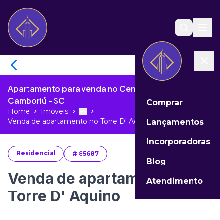
Apartamento para venda no Centro de Balneário
Camboriú - SC
Comprar
Home
Imóveis
Toggle menu
More
Venda de apartamento no Torre D' Aq...
Lançamentos
Incorporadoras
Residencial
#
85687
Blog
Venda de apartamento no
Atendimento
Torre D' Aquino