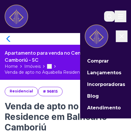
Apartamento para venda no Centro de Balneário
Camboriú - SC
Comprar
Home
Imóveis
Toggle menu
More
Venda de apto no Aquabella Residenc...
Lançamentos
Incorporadoras
Residencial
#
96815
Blog
Venda de apto no Aquabella
Atendimento
Residence em Balneário
Camboriú