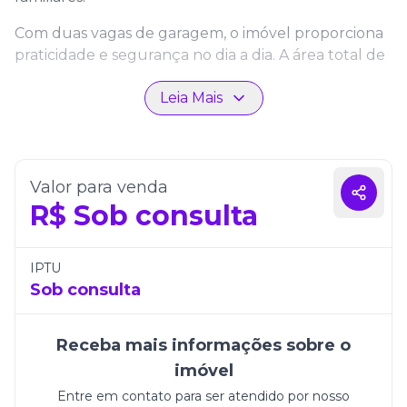
Com duas vagas de garagem, o imóvel proporciona
praticidade e segurança no dia a dia. A área total de
277 metros quadrados valoriza ainda mais a
Leia Mais
sensação de amplitude, destacando acabamentos
de alta qualidade e detalhes que tornam cada
espaço elegante e funcional.
Localizado em uma das áreas mais desejadas da
Valor para venda
cidade, o Aquabella Residence oferece fácil acesso à
R$
Sob consulta
praia, ao comércio e aos serviços da região. É a opção
perfeita para quem busca viver com conforto,
sofisticação e aproveitar tudo o que Balneário
IPTU
Camboriú tem de melhor.
Sob consulta
Construtora:
Bella Cyntra
Receba mais informações sobre o
Empreendimento:
Aquabella Residence
imóvel
Entre em contato para ser atendido por nosso