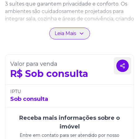
3 suítes que garantem privacidade e conforto. Os
ambientes são cuidadosamente projetados para
integrar sala, cozinha e áreas de convivência, criando
espaços funcionais e acolhedores.
Leia Mais
Com 2 vagas de garagem, o imóvel oferece
conveniência no dia a dia. O acabamento de alto
padrão e a infraestrutura completa tornam este
apartamento uma excelente opção para quem
Valor para venda
busca sofisticação e conforto em Itapema.
R$
Sob consulta
IPTU
Sob consulta
Receba mais informações sobre o
imóvel
Entre em contato para ser atendido por nosso