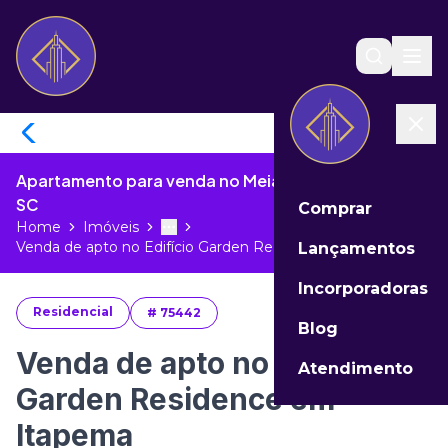
Apartamento para venda no Meia Praia de Itapema -
SC
Comprar
Home
Imóveis
Toggle menu
More
Venda de apto no Edifício Garden Re...
Lançamentos
Incorporadoras
Residencial
#
75442
Blog
Venda de apto no Edifício
Atendimento
Garden Residence em
Itapema