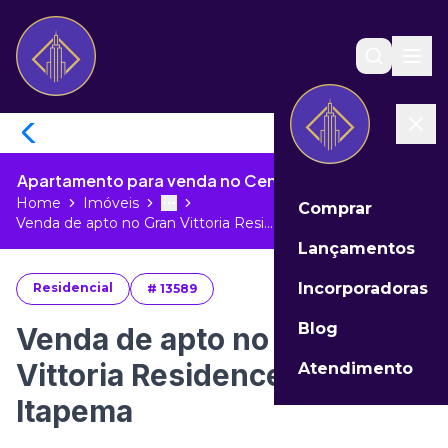
Apartamento para venda no Centro de Itapema - SC
Home
Imóveis
Comprar
Toggle menu
More
Venda de apto no Gran Vittoria Resi...
Lançamentos
Incorporadoras
Residencial
#
13589
Blog
Venda de apto no Gran
Vittoria Residence em
Atendimento
Itapema