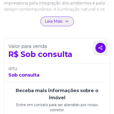
impressiona pela integração dos ambientes e pelo
design contemporâneo. A iluminação natural e os
acabamentos de alto padrão valorizam cada
Leia Mais
detalhe, criando uma atmosfera acolhedora e
elegante, ideal para viver momentos especiais e
receber com conforto.
Além de 3 vagas de garagem e 359m² de área total,
Valor para venda
o imóvel está inserido em um empreendimento que
R$
Sob consulta
se destaca pela qualidade construtiva e pela
localização privilegiada. O Gran Vittoria Residence é
a escolha perfeita para quem deseja unir requinte,
IPTU
praticidade e qualidade de vida em Itapema.
Sob consulta
Receba mais informações sobre o
imóvel
Entre em contato para ser atendido por nosso
corretor.