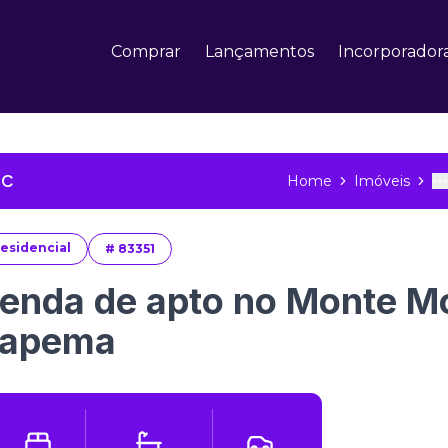
Comprar
Lançamentos
Incorporador
SC
Home
Imóveis
T
M
esidencial
#
83351
enda de apto no Monte M
tapema