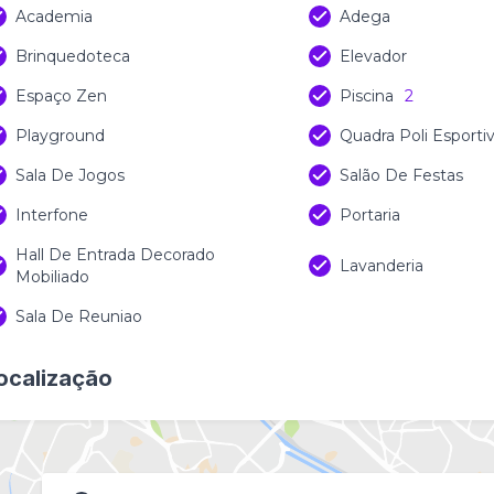
Academia
Adega
Brinquedoteca
Elevador
Espaço Zen
Piscina
2
Playground
Quadra Poli Esporti
Sala De Jogos
Salão De Festas
Interfone
Portaria
Hall De Entrada Decorado
Lavanderia
Mobiliado
Sala De Reuniao
ocalização