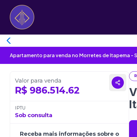
Apartamento para venda no Morretes de Itapema - 
R
Valor para venda
R$
986.514.62
V
I
IPTU
Sob consulta
Receba mais informações sobre o