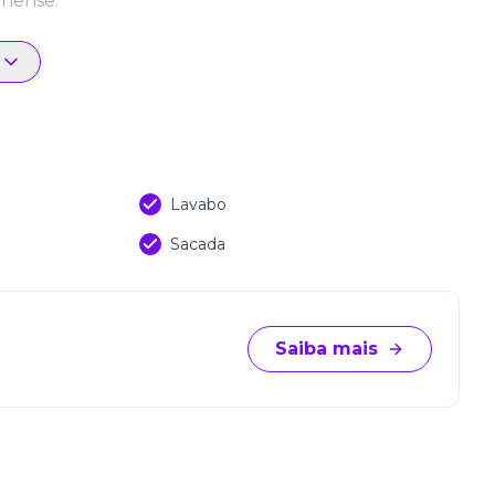
inense.
Lavabo
Sacada
Saiba mais