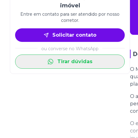
imóvel
Entre em contato para ser atendido por nosso
corretor.
Solicitar contato
ou converse no WhatsApp
D
Tirar dúvidas
O 
qua
pla
O a
per
com
O e
com