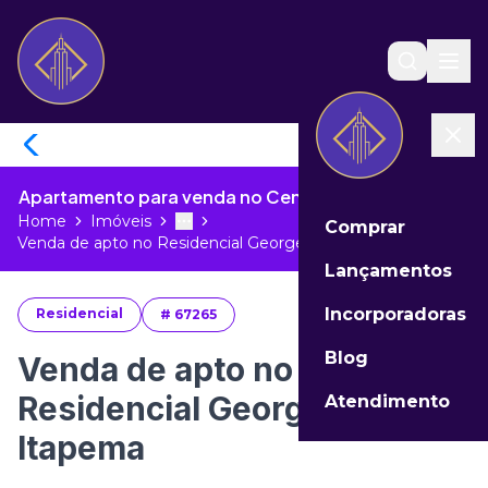
Apartamento para venda no Centro de Itapema - SC
Home
Imóveis
Comprar
Toggle menu
More
Venda de apto no Residencial George...
Lançamentos
Incorporadoras
Residencial
#
67265
Blog
Venda de apto no
Residencial George VI em
Atendimento
Itapema