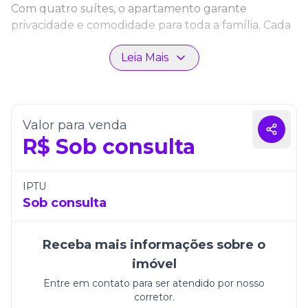
Com quatro suítes, o apartamento garante
privacidade e comodidade para toda a família. Cada
ambiente foi pensado para unir funcionalidade e
Leia Mais
sofisticação, criando um lar moderno e harmonioso.
O living espaçoso é perfeito para momentos de
lazer e convivência, enquanto a varanda
complementa o projeto com um toque de
tranquilidade e charme.
Valor para venda
R$
Sob consulta
Além disso, o imóvel conta com três vagas de
garagem, oferecendo praticidade e segurança aos
moradores. O Residencial George VI se destaca pela
IPTU
excelência construtiva, pelo design contemporâneo
Sob consulta
e pela localização privilegiada em Itapema, sendo a
escolha ideal para quem busca viver com qualidade
Receba mais informações sobre o
e sofisticação.
imóvel
Entre em contato para ser atendido por nosso
corretor.