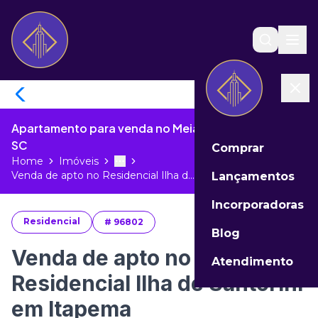
Apartamento para venda no Meia Praia de Itapema -
SC
Comprar
Home
Imóveis
Toggle menu
More
Venda de apto no Residencial Ilha d...
Lançamentos
Incorporadoras
Residencial
#
96802
Blog
Venda de apto no
Atendimento
Residencial Ilha de Santorini
em Itapema