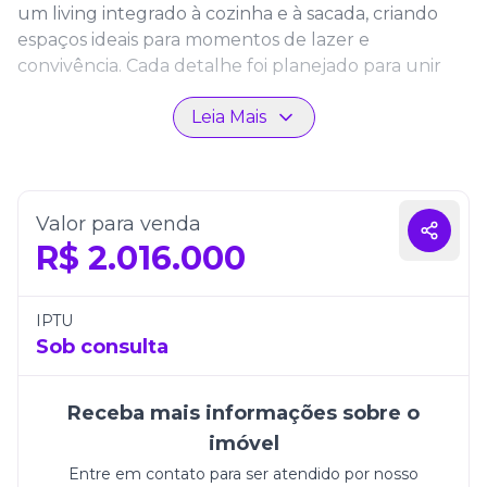
um living integrado à cozinha e à sacada, criando
espaços ideais para momentos de lazer e
convivência. Cada detalhe foi planejado para unir
funcionalidade e estilo.
Leia Mais
Com duas vagas de garagem, o imóvel garante
praticidade e segurança. Morar no Residencial Ilha
de Santorini é aproveitar a qualidade de vida de
Itapema em um lar moderno, acolhedor e
Valor para venda
completo.
R$
2.016.000
IPTU
Sob consulta
Receba mais informações sobre o
imóvel
Entre em contato para ser atendido por nosso