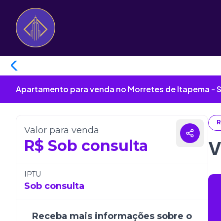
Apartamento para venda no Morretes de Itapema - 
R
Valor para venda
R$
Sob consulta
V
IPTU
Sob consulta
Receba mais informações sobre o