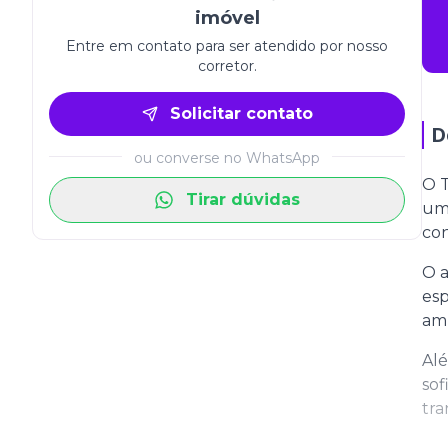
imóvel
Entre em contato para ser atendido por nosso
corretor.
Solicitar contato
D
ou converse no WhatsApp
O T
Tirar dúvidas
um 
con
O a
esp
amb
Alé
sof
tra