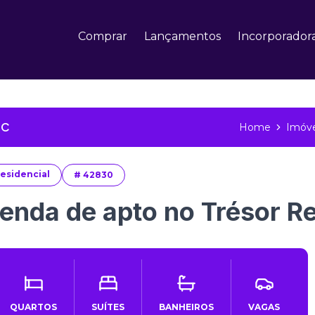
Comprar
Lançamentos
Incorporador
SC
Home
Imóve
esidencial
#
42830
enda de apto no Trésor R
QUARTOS
SUÍTES
BANHEIROS
VAGAS