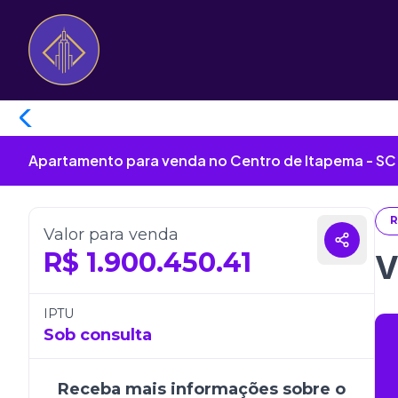
Apartamento para venda no Centro de Itapema - SC
R
Valor para venda
R$
1.900.450.41
V
IPTU
Sob consulta
Receba mais informações sobre o