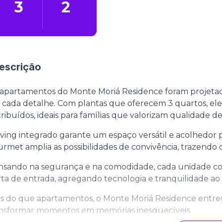
3
2
escrição
apartamentos do Monte Moriá Residence foram projetado
cada detalhe. Com plantas que oferecem 3 quartos, e
tribuídos, ideais para famílias que valorizam qualidade de
iving integrado garante um espaço versátil e acolhedor 
rmet amplia as possibilidades de convivência, trazendo c
sando na segurança e na comodidade, cada unidade co
ta de entrada, agregando tecnologia e tranquilidade ao l
s do que apartamentos, o Monte Moriá Residence entreg
ansformar momentos em memórias inesquecíveis.