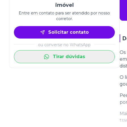
imóvel
Entre em contato para ser atendido por nosso
corretor.
Solicitar contato
D
ou converse no WhatsApp
Os 
Tirar dúvidas
em 
dis
O l
gou
Pen
por
Mai
tr