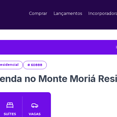
Comprar
Lançamentos
Incorporador
esidencial
#
60888
enda no Monte Moriá Res
SUÍTES
VAGAS