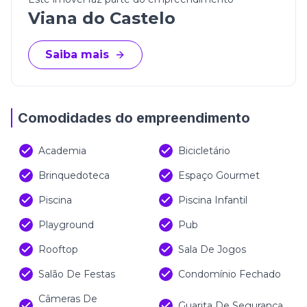
deseja viver em um apartamento moderno, bem
Viana do Castelo
planejado e situado em uma região que une
tranquilidade e valorização. Um lugar onde você e
Saiba mais
sua família podem desfrutar de qualidade de vida
com estilo e praticidade.
Construtora:
Porto Valente Construtora
Comodidades do empreendimento
Empreendimento:
Viana do Castelo
Academia
Bicicletário
(Os valores estão sujeitos à alteração sem aviso
prévio)
Brinquedoteca
Espaço Gourmet
Piscina
Piscina Infantil
Playground
Pub
Rooftop
Sala De Jogos
Salão De Festas
Condomínio Fechado
Câmeras De
Guarita De Segurança