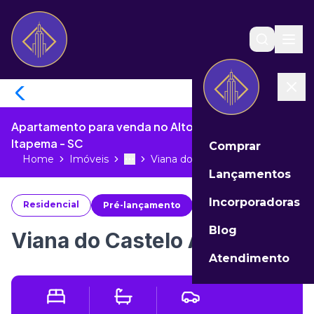
Apartamento para venda no Alto São Bento de
Itapema - SC
Comprar
Home
Imóveis
Viana do Castelo Andar Alto...
Toggle menu
More
Lançamentos
Incorporadoras
Residencial
Pré-lançamento
#
11478
Blog
Viana do Castelo Andar Alto
Atendimento