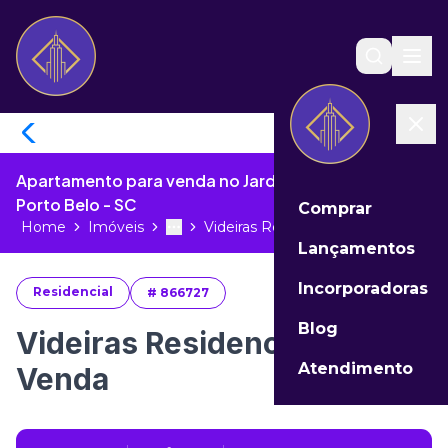
Apartamento para venda no Jardim Dourado de
Porto Belo - SC
Comprar
Home
Imóveis
Videiras Residence Ap à Venda...
Toggle menu
More
Lançamentos
Incorporadoras
Residencial
#
866727
Blog
Videiras Residence Ap à
Atendimento
Venda