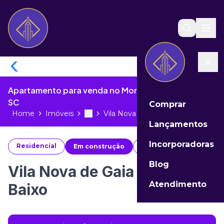
Apartamento para venda no Morretes de Itapema -
SC
Comprar
Home
Imóveis
Vila Nova de Gaia Andar Baixo...
Toggle menu
More
Lançamentos
Incorporadoras
Residencial
Em construção
#
36880
Blog
Vila Nova de Gaia Andar
Atendimento
Baixo