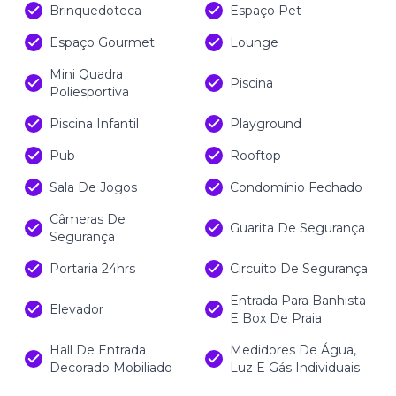
(Os valores estão sujeitos à alteração sem aviso
Brinquedoteca
Espaço Pet
prévio)
Espaço Gourmet
Lounge
Mini Quadra
Piscina
Poliesportiva
Piscina Infantil
Playground
Pub
Rooftop
Sala De Jogos
Condomínio Fechado
Câmeras De
Guarita De Segurança
Segurança
Portaria 24hrs
Circuito De Segurança
Entrada Para Banhista
Elevador
E Box De Praia
Hall De Entrada
Medidores De Água,
Decorado Mobiliado
Luz E Gás Individuais