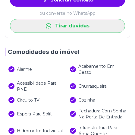
Espera para ar-condicionado tipo split em
todos os ambientes;
ou converse no WhatsApp
Infraestrutura para água quente,
Tirar dúvidas
garantindo conforto em todas as
estações;
Porta de entrada com fechadura digital,
Comodidades do imóvel
trazendo modernidade e segurança;
Sistemas de alarme, interfone e circuito
Acabamento Em
Alarme
Gesso
de TV, reforçando a tranquilidade dos
moradores;
Acessibilidade Para
Churrasqueira
PNE
Medidores individuais de água, luz e gás,
para maior economia e controle;
Circuito TV
Cozinha
Acessibilidade para PNE, tornando o
Fechadura Com Senha
Espera Para Split
Na Porta De Entrada
empreendimento inclusivo e funcional
para todos.
Infraestrutura Para
Hidrometro Individual
Água Quente