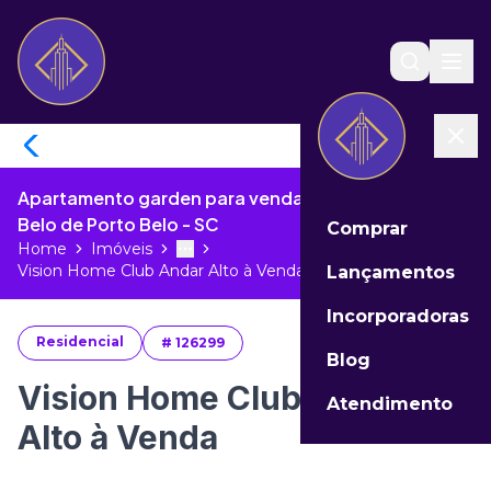
Apartamento garden para venda no Vivapark Porto
Belo de Porto Belo - SC
Comprar
Home
Imóveis
Toggle menu
More
Vision Home Club Andar Alto à Venda...
Lançamentos
Incorporadoras
Residencial
#
126299
Blog
Vision Home Club Andar
Atendimento
Alto à Venda