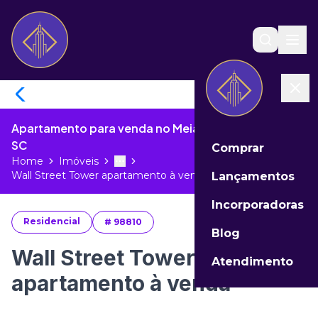
Apartamento para venda no Meia Praia de Itapema -
SC
Comprar
Home
Imóveis
Toggle menu
More
Wall Street Tower apartamento à ven...
Lançamentos
Incorporadoras
Residencial
#
98810
Blog
Wall Street Tower
Atendimento
apartamento à venda