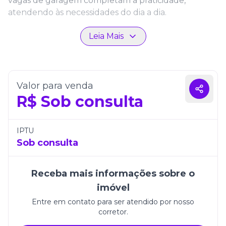
vagas de garagem completam a praticidade,
atendendo às necessidades do dia a dia.
Localizado em uma região privilegiada de Itapema,
Leia Mais
o empreendimento une infraestrutura moderna,
qualidade de construção e proximidade com
comércio, serviços e lazer. É a escolha ideal para
viver com conforto, exclusividade e estilo no litoral
Valor para venda
catarinense.
R$
Sob consulta
IPTU
Sob consulta
Receba mais informações sobre o
imóvel
Entre em contato para ser atendido por nosso
corretor.