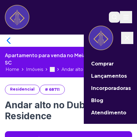
Apartamento para venda no Meia Praia de Itapema -
SC
Comprar
Home
Imóveis
Andar alto no Dublin Residence...
Toggle menu
More
Lançamentos
Incorporadoras
Residencial
#
68711
Blog
Andar alto no Dublin
Atendimento
Residence