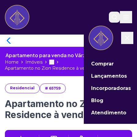
Apartamento para venda no Várzea de Itapema - SC
Home
Imóveis
Comprar
Toggle menu
More
Apartamento no Zion Residence à ven...
Lançamentos
Incorporadoras
Residencial
#
65759
Blog
Apartamento no Zion
Residence à venda
Atendimento