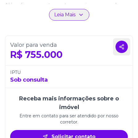
Além disso, o apartamento possui uma vaga de
garagem, trazendo segurança e conveniência. Sua
Leia Mais
localização em Itapema permite fácil acesso a
comércio, serviços e opções de lazer, tornando-o
uma excelente opção para morar ou investir.
Valor para venda
R$
755.000
IPTU
Sob consulta
Receba mais informações sobre o
imóvel
Entre em contato para ser atendido por nosso
corretor.
Solicitar contato